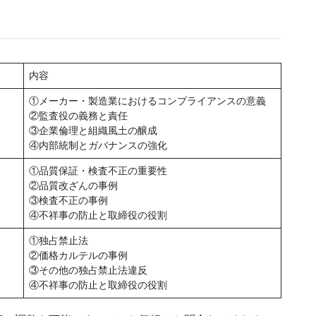
内容
①メーカー・製造業におけるコンプライアンスの意義
②監査役の義務と責任
③企業倫理と組織風土の醸成
④内部統制とガバナンスの強化
①品質保証・検査不正の重要性
②品質改ざんの事例
③検査不正の事例
④不祥事の防止と取締役の役割
①独占禁止法
②価格カルテルの事例
③その他の独占禁止法違反
④不祥事の防止と取締役の役割