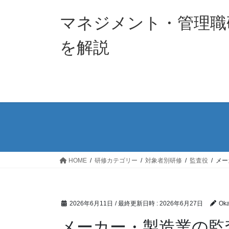
コ
ナ
ン
ビ
マネジメント・管理職
テ
ゲ
ン
ー
を解説
ツ
シ
へ
ョ
ス
ン
キ
に
ッ
移
プ
動
HOME
研修カテゴリー
対象者別研修
監査役
メー
2026年6月11日
/ 最終更新日時 :
2026年6月27日
Ok
メーカー・製造業の監