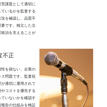
経営課題として適切に
しているかを監査する
状況を確認し、品質不
重要です。独立した立
業統治を支えることが
査不正
頼性を損ない、企業の
ンス問題です。監査役
理が適切に運用されて
期やコストを優先する
っていないかを確認す
題報告の仕組みを検証