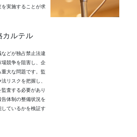
査を実施することが求
格カルテル
議などが独占禁止法違
市場競争を阻害し、企
る重大な問題です。監
争法リスクを把握し、
を監査する必要があり
報告体制の整備状況を
能しているかを検証す