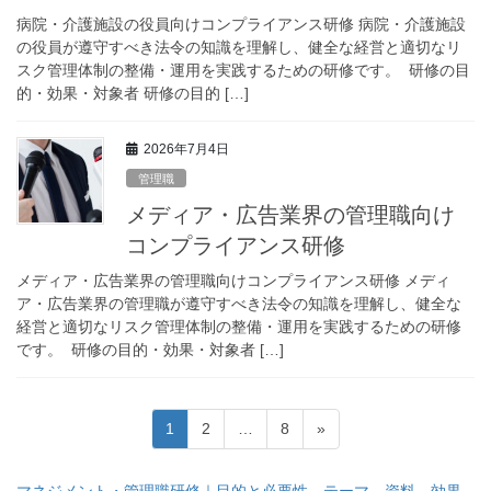
病院・介護施設の役員向けコンプライアンス研修 病院・介護施設
の役員が遵守すべき法令の知識を理解し、健全な経営と適切なリ
スク管理体制の整備・運用を実践するための研修です。 研修の目
的・効果・対象者 研修の目的 […]
2026年7月4日
管理職
メディア・広告業界の管理職向け
コンプライアンス研修
メディア・広告業界の管理職向けコンプライアンス研修 メディ
ア・広告業界の管理職が遵守すべき法令の知識を理解し、健全な
経営と適切なリスク管理体制の整備・運用を実践するための研修
です。 研修の目的・効果・対象者 […]
投
固
固
固
1
2
…
8
»
稿
定
定
定
ペ
ペ
ペ
の
マネジメント・管理職研修｜目的と必要性、テーマ、資料、効果