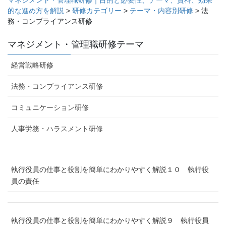
ー
ー
ー
ペ
的な進め方を解説
>
研修カテゴリー
>
テーマ・内容別研修
>
法
ジ
ジ
ジ
務・コンプライアンス研修
ー
ジ
マネジメント・管理職研修テーマ
送
経営戦略研修
り
法務・コンプライアンス研修
コミュニケーション研修
人事労務・ハラスメント研修
執行役員の仕事と役割を簡単にわかりやすく解説１０ 執行役
員の責任
執行役員の仕事と役割を簡単にわかりやすく解説９ 執行役員