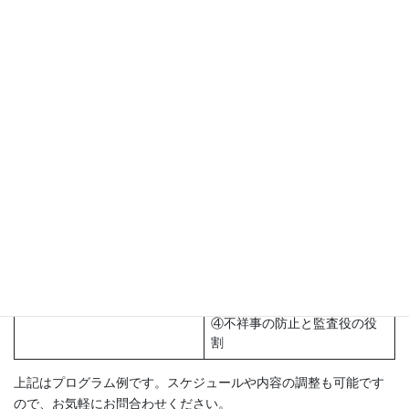
①不動産業界におけるコンプ
ライアンスの意義
不動産業界の監査役とコンプ
②監査役の義務と責任
ライアンス
③企業倫理と組織風土の醸成
④内部統制とガバナンスの強
化
①建築基準法
②建築基準法違反の事例
建築基準法違反・不正施工
③不正施工の事例
④不祥事の防止と監査役の役
割
①宅建業法と景品表示法のポ
イント
②広告表示違反の事例
広告表示違反・不正融資
③不正融資の事例
④不祥事の防止と監査役の役
割
上記はプログラム例です。スケジュールや内容の調整も可能です
ので、お気軽にお問合わせください。