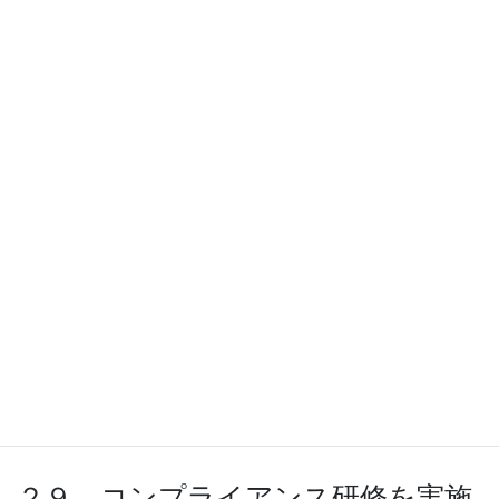
する
社内規定を作成しただけでは、意味がありません。全社員に周知
徹底 することが大切です。経営者が本気で取り組もうとしている
姿勢を示す と共に、研修を実施して、できるまで教え込むという
体制が重要です。
２８．周知徹底は法律で定められた
ものに準じる
就業規則などは、労働基準法第１０６条によって、周知徹底の方
法が 定められています。これを守ると共に、法律で定められてい
ない社内規 定に関しても、同様の取り組みで周知徹底を図るよう
にします。
２９．コンプライアンス研修を実施