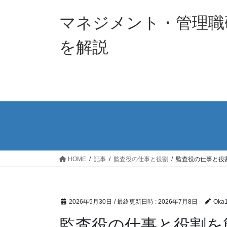
コ
ナ
ン
ビ
マネジメント・管理職
テ
ゲ
ン
ー
を解説
ツ
シ
へ
ョ
ス
ン
キ
に
ッ
移
プ
動
HOME
記事
監査役の仕事と役割
監査役の仕事と役
2026年5月30日
/ 最終更新日時 :
2026年7月8日
Oka
監査役の仕事と役割を