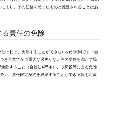
とにより、その任務を怠ったものと推定されることはあ
する責任の免除
がなければ、免除することができないのが原則です（会
につき善意でかつ重大な過失がない等の要件を満たす場
免除すること（会社法425条）、取締役等による免除
6条）、責任限定契約を締結することができる旨を定款