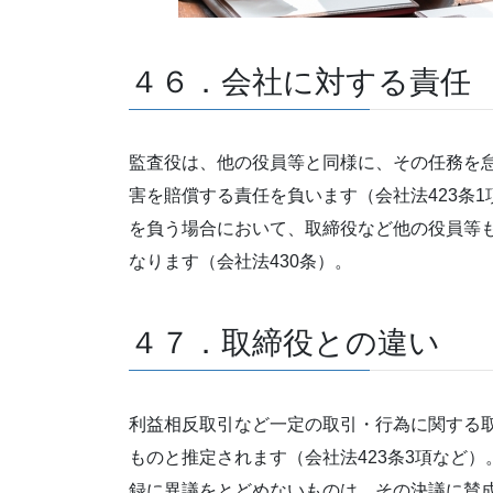
４６．会社に対する責任
監査役は、他の役員等と同様に、その任務を
害を賠償する責任を負います（会社法423条
を負う場合において、取締役など他の役員等
なります（会社法430条）。
４７．取締役との違い
利益相反取引など一定の取引・行為に関する
ものと推定されます（会社法423条3項など
録に異議をとどめないものは、その決議に賛成