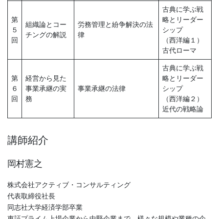
古典に学ぶ戦
第
略とリーダー
組織論とコー
労務管理と紛争解決の法
５
シップ
チングの解説
律
回
（西洋編１）
古代ローマ
古典に学ぶ戦
第
経営から見た
略とリーダー
６
事業承継の実
事業承継の法律
シップ
回
務
（西洋編２）
近代の戦略論
講師紹介
岡村憲之
株式会社アクティブ・コンサルティング
代表取締役社長
同志社大学経済学部卒業
東証プライム上場企業から中堅企業まで、様々な規模や業種の企