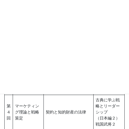
第
経営者の心構
コンプライアンス１ 取
略とリーダー
１
えと経営戦略
締役の責任、刑事法、行
シップ
回
の策定
政法規
（東洋編１）
論語
古典に学ぶ戦
第
経営分析の理
略とリーダー
コンプライアンス２ 贈
２
論と経営計画
シップ
収賄、競争法
回
の作成
（東洋編２）
孫子の兵法
古典に学ぶ戦
第
キャッシュフ
略とリーダー
３
ロー経営と
M&Aの法律
シップ
回
M&A戦略
（日本編１）
戦国武将１
古典に学ぶ戦
第
マーケティン
略とリーダー
４
グ理論と戦略
契約と知的財産の法律
シップ
回
策定
（日本編２）
戦国武将２